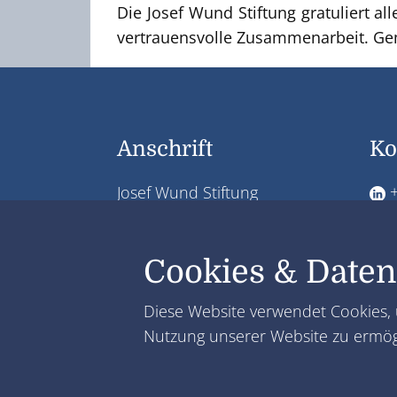
Die Josef Wund Stiftung gratuliert a
vertrauensvolle Zusammenarbeit. Ge
Anschrift
Ko
+
Josef Wund Stiftung
i
gGmbH
Königstraße 26
Cookies & Daten
70173 Stuttgart
Diese Website verwendet Cookies,
Nutzung unserer Website zu ermög
© JW Stiftu