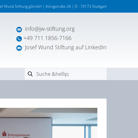
sef Wund Stiftung gGmbH | Königstraße 26 | D - 70173 Stuttgart
info@jw-stiftung.org
+49 711 1856-7166
Josef Wund Stiftung auf LinkedIn