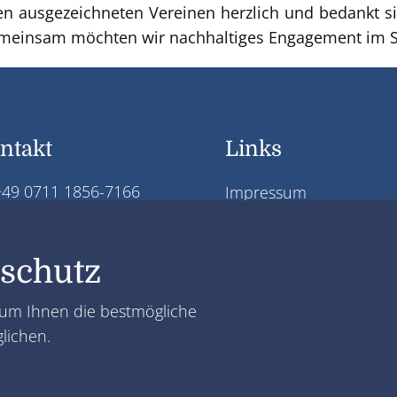
llen ausgezeichneten Vereinen herzlich und bedankt si
meinsam möchten wir nachhaltiges Engagement im Sp
ntakt
Links
49 0711 1856-7166
Impressum
nfo@jw-stiftung.org
Datenschutz
Josef Wund Stiftung
Sitemap
schutz
 um Ihnen die bestmögliche
lichen.
ng gGmbH | Design & Konzeption durch
DG Media
|
Daniel Gimmer