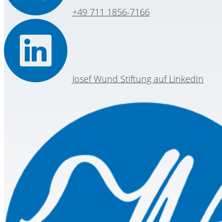
+49 711 1856-7166
Josef Wund Stiftung auf LinkedIn