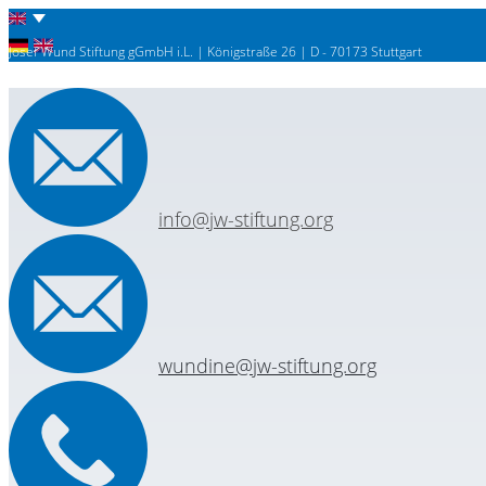
Josef Wund Stiftung gGmbH i.L. | Königstraße 26 | D - 70173 Stuttgart
info@jw-stiftung.org
wundine@jw-stiftung.org