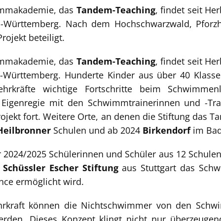
immakademie, das
Tandem-Teaching
, findet seit H
-Württemberg. Nach dem Hochschwarzwald, Pforzhe
ojekt beteiligt.
immakademie, das
Tandem-Teaching
, findet seit H
-Württemberg. Hunderte Kinder aus über 40 Klass
ehrkräfte wichtige Fortschritte beim Schwimme
 Eigenregie mit den Schwimmtrainerinnen und -T
rojekt fort. Weitere Orte, an denen die Stiftung das T
Heilbronner
Schulen und ab 2024
Birkendorf
im Bad
 2024/2025 Schülerinnen und Schüler aus 12 Schulen i
e
Schüssler Escher Stiftung
aus Stuttgart das Schw
nce ermöglicht wird.
hrkraft können die Nichtschwimmer von den Schw
werden. Dieses Konzept klingt nicht nur überzeuge