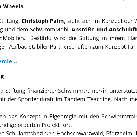
n Wheels
tiftung,
Christoph Palm,
sieht sich im Konzept der
ing und dem SchwimmMobil
Anstöße und Anschubfi
obilen.” Bestärkt wird die Stiftung in ihrem Ha
n Aufbau stabiler Partnerschaften zum Konzept Ta
mie...
ng
nd Stiftung finanzierter Schwimmtrainer/in unterstü
mit der Sportlehrkraft im Tandem Teaching. Nach m
ren das Konzept in Eigenregie mit den Schwimmtra
und geförderten Projekt fort.
den Schulamtsbezirken Hochschwarzwald, Pforzheim, 