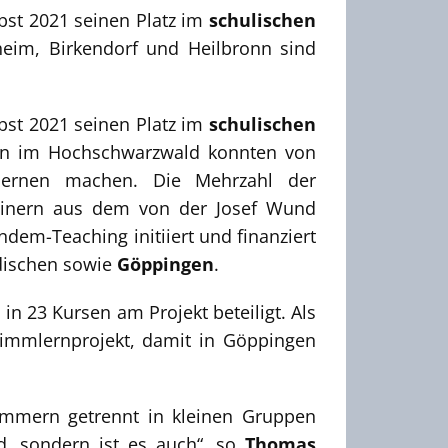
erbst 2021 seinen Platz im
schulischen
im, Birkendorf und Heilbronn sind
erbst 2021 seinen Platz im
schulischen
en im Hochschwarzwald konnten von
nlernen machen. Die Mehrzahl der
rainern aus dem von der Josef Wund
andem-Teaching initiiert und finanziert
ischen sowie
Göppingen
.
n 23 Kursen am Projekt beteiligt. Als
immlernprojekt, damit in Göppingen
immern getrennt in kleinen Gruppen
nd, sondern ist es auch“, so
Thomas